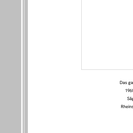
Das ga
196
Sä
Rhein